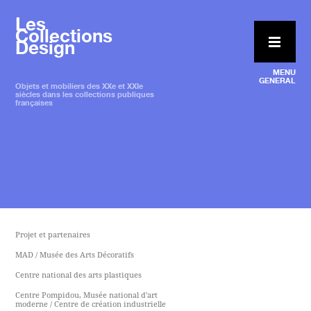
Les
Collections
Design
MENU
GENERAL
Objets et mobiliers des XXe et XXIe
siècles dans les collections publiques
françaises
Projet et partenaires
MAD / Musée des Arts Décoratifs
Centre national des arts plastiques
Centre Pompidou, Musée national d'art
moderne / Centre de création industrielle