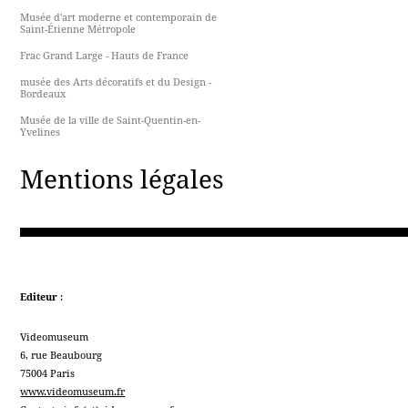
Musée d'art moderne et contemporain de
Saint-Étienne Métropole
Frac Grand Large - Hauts de France
musée des Arts décoratifs et du Design -
Bordeaux
Musée de la ville de Saint-Quentin-en-
Yvelines
Mentions légales
Editeur
:
Videomuseum
6, rue Beaubourg
75004 Paris
www.videomuseum.fr